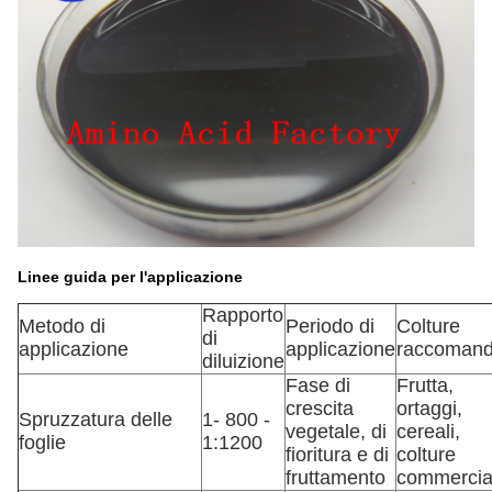
Linee guida per l'applicazione
Rapporto
Metodo di
Periodo di
Colture
di
applicazione
applicazione
raccomand
diluizione
Fase di
Frutta,
crescita
ortaggi,
Spruzzatura delle
1- 800 -
vegetale, di
cereali,
foglie
1:1200
fioritura e di
colture
fruttamento
commercia