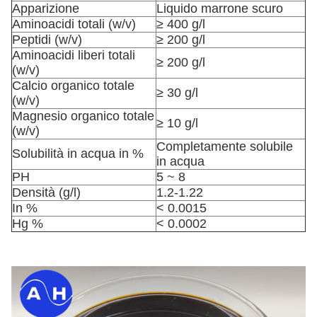
Apparizione
Liquido marrone scuro
Aminoacidi totali (w/v)
≥ 400 g/l
Peptidi (w/v)
≥ 200 g/l
Aminoacidi liberi totali
≥ 200 g/l
(w/v)
Calcio organico totale
≥ 30 g/l
(w/v)
Magnesio organico totale
≥ 10 g/l
(w/v)
Completamente solubile
Solubilità in acqua in %
in acqua
PH
5 ~ 8
Densità (g/l)
1.2-1.22
In %
< 0.0015
Hg %
< 0.0002