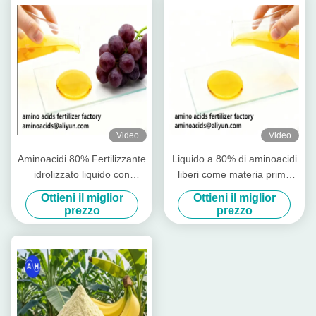
Video
Video
Aminoacidi 80% Fertilizzante
Liquido a 80% di aminoacidi
idrolizzato liquido con
liberi come materia prima
aminoacidi liberi ≥ 750 g/l
per la produzione di
Ottieni il miglior
Ottieni il miglior
Azoto totale ≥ 12,0% e alta
fertilizzanti idrosolubili
prezzo
prezzo
solubilità per l'agricoltura
biologica