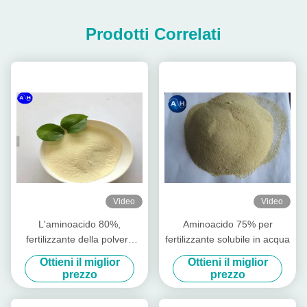
Prodotti Correlati
Video
Video
L'aminoacido 80%,
Aminoacido 75% per
fertilizzante della polvere
fertilizzante solubile in acqua
dell'agricoltura
Ottieni il miglior
Ottieni il miglior
dell'aminoacido stimola la
prezzo
prezzo
crescita della radice