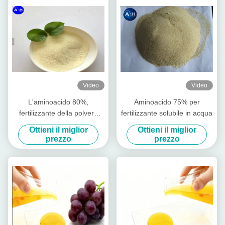
Video
Video
L'aminoacido 80%,
Aminoacido 75% per
fertilizzante della polvere
fertilizzante solubile in acqua
dell'agricoltura
Ottieni il miglior
Ottieni il miglior
dell'aminoacido stimola la
prezzo
prezzo
crescita della radice