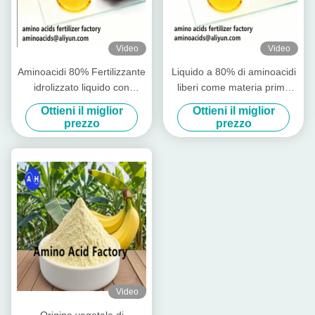
Video
Video
Aminoacidi 80% Fertilizzante
Liquido a 80% di aminoacidi
idrolizzato liquido con
liberi come materia prima
aminoacidi liberi ≥ 750 g/l
per la produzione di
Ottieni il miglior
Ottieni il miglior
Azoto totale ≥ 12,0% e alta
fertilizzanti idrosolubili
prezzo
prezzo
solubilità per l'agricoltura
biologica
Video
Origine vegetale di