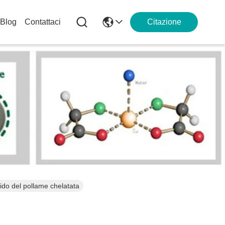
Blog
Contattaci
Citazione
cido del pollame chelatata