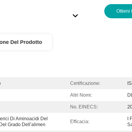
Ottieni 
ione Del Prodotto
)
Certificazione:
I
Altri Nomi:
DL
No. EINECS:
2
terici Di Aminoacidi Del 
I 
Efficacia:
Del Grado Dell'alimen
Sa