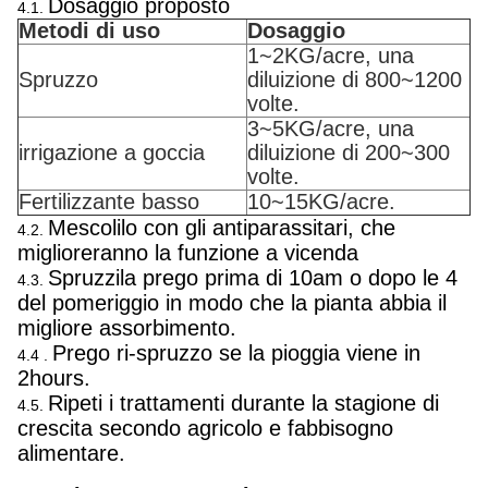
Dosaggio proposto
4.1.
Metodi di uso
Dosaggio
1~2KG/acre, una
Spruzzo
diluizione di 800~1200
volte.
3~5KG/acre, una
irrigazione a goccia
diluizione di 200~300
volte.
Fertilizzante basso
10~15KG/acre.
Mescolilo con gli antiparassitari, che
4.2.
miglioreranno la funzione a vicenda
Spruzzila prego prima di 10am o dopo le 4
4.3.
del pomeriggio in modo che la pianta abbia il
migliore assorbimento.
Prego ri-spruzzo se la pioggia viene in
4.4 .
2hours.
Ripeti i trattamenti durante la stagione di
4.5.
crescita secondo agricolo e fabbisogno
alimentare.