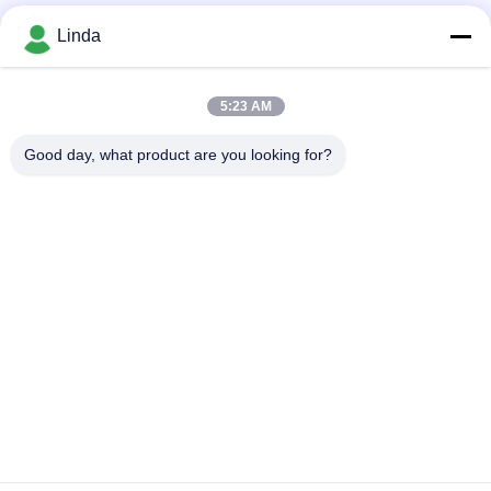
Mezzi sociali
Linda
5:23 AM
Contatto rapido
Good day, what product are you looking for?
Telefono
86-136-99415698
E-mail
cdaohe88@aliyun.com
Indirizzo
4-502, viale di No.8 Yingbin, distretto di Jinniu, Chengdu,
Sichuan, Cina
Politica sulla privacy
|
Mappa del sito
La Cina va bene. Qualità Fertilizzante del liquido dell'aminoacido