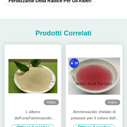
Fertilizzante Della Radice Per Gli Alberi
Prodotti Correlati
Video
Video
L'albero
Amminoacido chelato di
dell'uva/l'aminoacido
potassio per il colore della
organico del fertilizzante
frutta che promuove lo