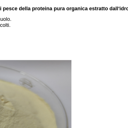
 di pesce della proteina pura organica estratto dall'id
suolo.
olti.