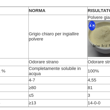
NORMA
RISULTAT
Polvere gia
Grigio chiaro per ingiallire
polvere
Odorare strano
Odorare st
Completamente solubile in
a %
100%
acqua
4-7
4,55
≥80
81
≤5
3
%
≥13
14-0-0