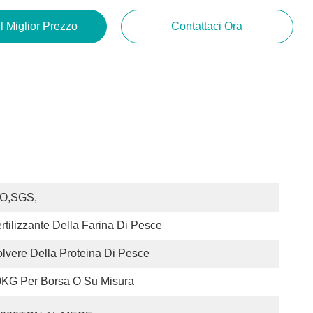
Il Miglior Prezzo
Contattaci Ora
SO,SGS,
rtilizzante Della Farina Di Pesce
lvere Della Proteina Di Pesce
KG Per Borsa O Su Misura