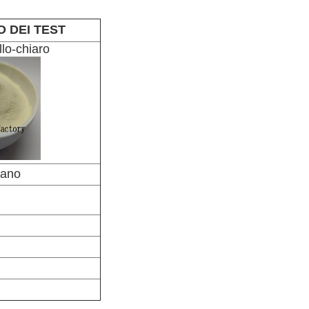
O DEI TEST
llo-chiaro
rano