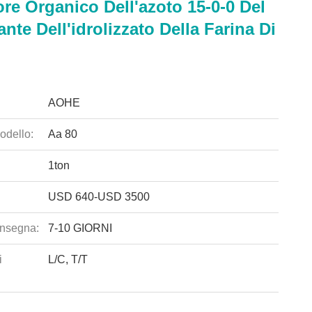
re Organico Dell'azoto 15-0-0 Del
zante Dell'idrolizzato Della Farina Di
AOHE
odello:
Aa 80
1ton
USD 640-USD 3500
nsegna:
7-10 GIORNI
i
L/C, T/T