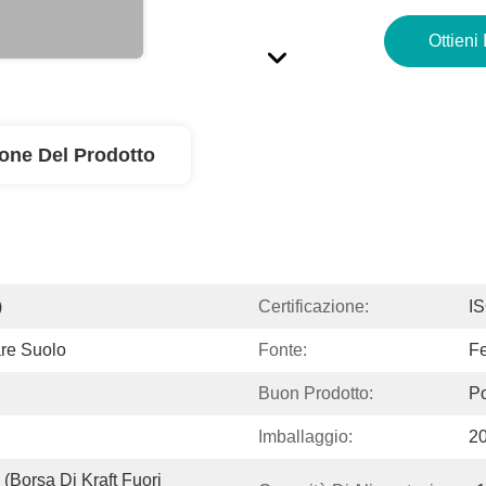
Ottieni 
ione Del Prodotto
)
Certificazione:
I
are Suolo
Fonte:
Fe
Buon Prodotto:
Po
Imballaggio:
20
borsa Di Kraft Fuori 