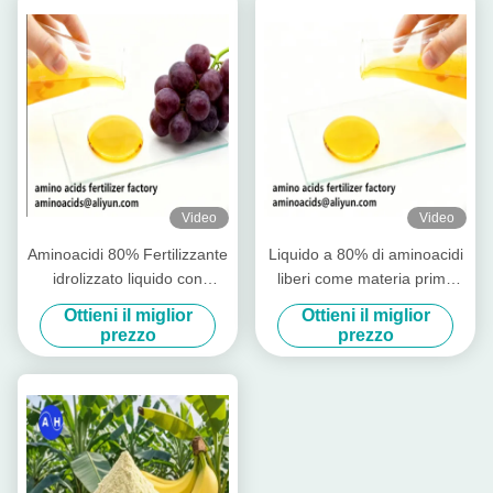
Video
Video
Aminoacidi 80% Fertilizzante
Liquido a 80% di aminoacidi
idrolizzato liquido con
liberi come materia prima
aminoacidi liberi ≥ 750 g/l
per la produzione di
Ottieni il miglior
Ottieni il miglior
Azoto totale ≥ 12,0% e alta
fertilizzanti idrosolubili
prezzo
prezzo
solubilità per l'agricoltura
biologica