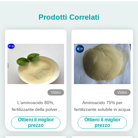
Prodotti Correlati
Video
Video
L'aminoacido 80%,
Aminoacido 75% per
fertilizzante della polvere
fertilizzante solubile in acqua
dell'agricoltura
Ottieni il miglior
Ottieni il miglior
dell'aminoacido stimola la
prezzo
prezzo
crescita della radice