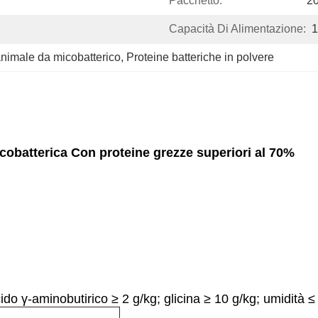
Pacchetto:
20
Capacità Di Alimentazione:
1
animale da micobatterico
, 
Proteine batteriche in polvere
cobatterica Con proteine grezze superiori al 70%
cido γ-aminobutirico ≥ 2 g/kg; glicina ≥ 10 g/kg; umidit