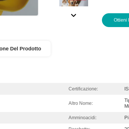
Ottieni 
ione Del Prodotto
Certificazione:
I
Ti
Altro Nome:
Mi
Amminoacidi:
P