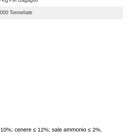
 Kg Per Bagaglio
000 Tonnellate
à ≤ 10%; cenere ≤ 12%; sale ammonio ≤ 2%.