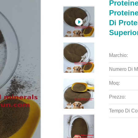
Protein
Proteine
Di Prote
Superio
Marchio:
Numero Di M
Moq:
Prezzo:
Tempo Di Co