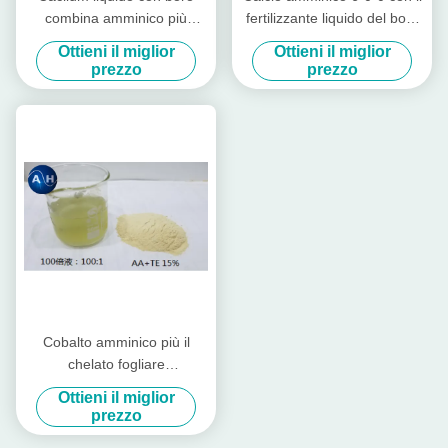
combina amminico più
fertilizzante liquido del boro
fertilizzante fogliare su
per le verdure nel giallo
Ottieni il miglior
Ottieni il miglior
aminoacido basato
prezzo
prezzo
Cobalto amminico più il
chelato fogliare
dell'aminoacido del
Ottieni il miglior
fertilizzante per la
prezzo
spruzzatura fogliare