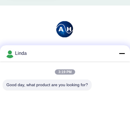
Mezzi sociali
Linda
3:19 PM
Contatto rapido
Good day, what product are you looking for?
Telefono
86-136-99415698
E-mail
cdaohe88@aliyun.com
Indirizzo