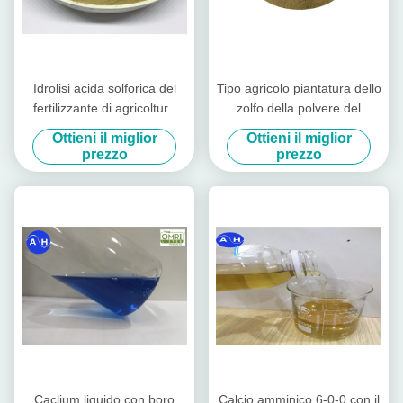
Idrolisi acida solforica del
Tipo agricolo piantatura dello
fertilizzante di agricoltura
zolfo della polvere del
dell'aminoacido senza cloro
fertilizzante dell'aminoacido
Ottieni il miglior
Ottieni il miglior
per i raccolti di Tabacco
di Tabacco
prezzo
prezzo
Caclium liquido con boro
Calcio amminico 6-0-0 con il