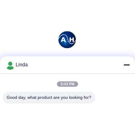
Mezzi sociali
Linda
5:43 PM
Contatto rapido
Good day, what product are you looking for?
Telefono
86-136-99415698
E-mail
cdaohe88@aliyun.com